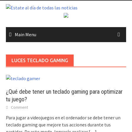
Skip
to
content
Main Menu
LUCES TECLADO GAMING
¿Qué debe tener un teclado gaming para optimizar
tu juego?
Comment
Para jugar a videojuegos en el ordenador se debe tener un
teclado gaming que mejore tus acciones durante tus
partidas. De este modo, lograrás realizar
[…]