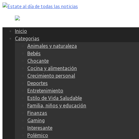
Skip
to
content
Inicio
Categorias
Animales y naturaleza
Bebés
Chocante
Cocina y alimentación
Crecimiento personal
Deportes
Entretenimiento
Estilo de Vida Saludable
Familia, niños y educación
Finanzas
Gaming
Interesante
Polémico