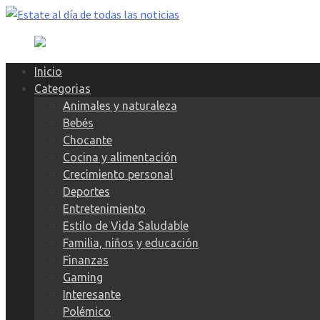
Skip
to
content
Inicio
Categorias
Animales y naturaleza
Bebés
Chocante
Cocina y alimentación
Crecimiento personal
Deportes
Entretenimiento
Estilo de Vida Saludable
Familia, niños y educación
Finanzas
Gaming
Interesante
Polémico