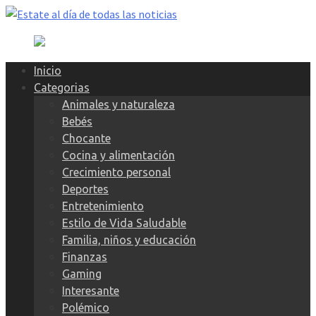
Skip
to
content
Inicio
Categorias
Animales y naturaleza
Bebés
Chocante
Cocina y alimentación
Crecimiento personal
Deportes
Entretenimiento
Estilo de Vida Saludable
Familia, niños y educación
Finanzas
Gaming
Interesante
Polémico