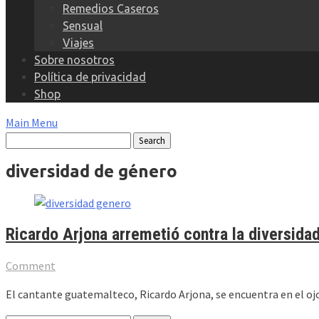
Remedios Caseros
Sensual
Viajes
Sobre nosotros
Política de privacidad
Shop
Main Menu
diversidad de género
Ricardo Arjona arremetió contra la diversidad
Comment
El cantante guatemalteco, Ricardo Arjona, se encuentra en el oj