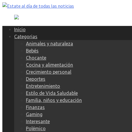
Skip
to
content
Inicio
Categorias
Animales y naturaleza
Bebés
Chocante
Cocina y alimentación
Crecimiento personal
Deportes
Entretenimiento
Estilo de Vida Saludable
Familia, niños y educación
Finanzas
Gaming
Interesante
Polémico