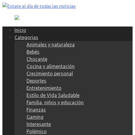
Skip
to
content
Inicio
Categorias
Animales y naturaleza
Bebés
Chocante
Cocina y alimentación
Crecimiento personal
Deportes
Entretenimiento
Estilo de Vida Saludable
Familia, niños y educación
Finanzas
Gaming
Interesante
Polémico