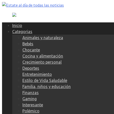
Skip
to
content
Inicio
Categorias
Animales y naturaleza
Bebés
Chocante
Cocina y alimentación
Crecimiento personal
Deportes
Entretenimiento
Estilo de Vida Saludable
Familia, niños y educación
Finanzas
Gaming
Interesante
Polémico