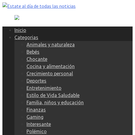
Skip
to
content
Inicio
Categorias
Animales y naturaleza
Bebés
Chocante
Cocina y alimentación
Crecimiento personal
Deportes
Entretenimiento
Estilo de Vida Saludable
Familia, niños y educación
Finanzas
Gaming
Interesante
Polémico