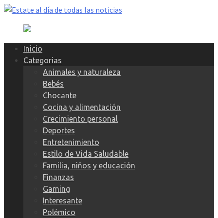
Skip
to
content
Inicio
Categorias
Animales y naturaleza
Bebés
Chocante
Cocina y alimentación
Crecimiento personal
Deportes
Entretenimiento
Estilo de Vida Saludable
Familia, niños y educación
Finanzas
Gaming
Interesante
Polémico