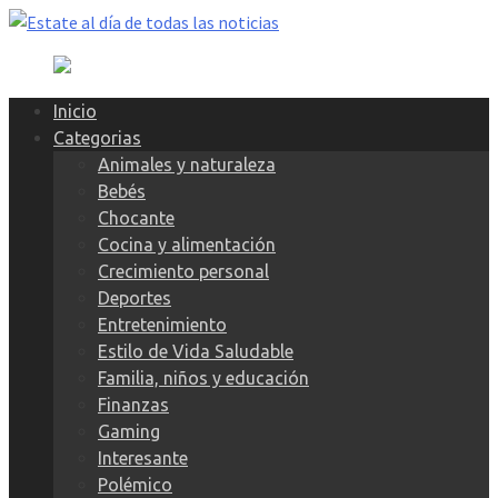
Skip
to
content
Inicio
Categorias
Animales y naturaleza
Bebés
Chocante
Cocina y alimentación
Crecimiento personal
Deportes
Entretenimiento
Estilo de Vida Saludable
Familia, niños y educación
Finanzas
Gaming
Interesante
Polémico