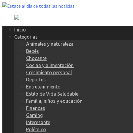
Skip
to
content
Inicio
Categorias
Animales y naturaleza
Bebés
Chocante
Cocina y alimentación
Crecimiento personal
Deportes
Entretenimiento
Estilo de Vida Saludable
Familia, niños y educación
Finanzas
Gaming
Interesante
Polémico