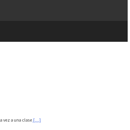
a vez a una clase
[…]