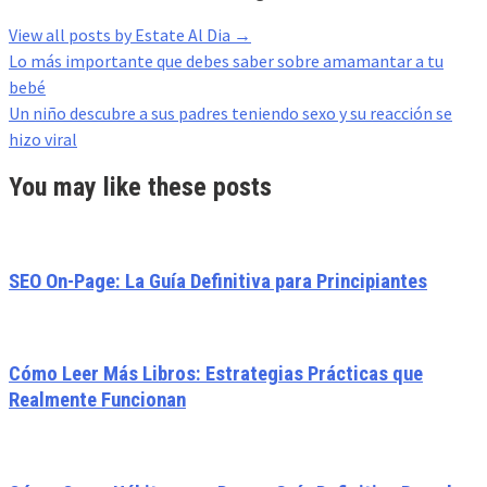
View all posts by Estate Al Dia
→
Post
Lo más importante que debes saber sobre amamantar a tu
navigation
bebé
Un niño descubre a sus padres teniendo sexo y su reacción se
hizo viral
You may like these posts
SEO On-Page: La Guía Definitiva para Principiantes
Cómo Leer Más Libros: Estrategias Prácticas que
Realmente Funcionan