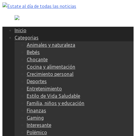
Skip
to
content
Inicio
Categorias
Animales y naturaleza
Bebés
Chocante
Cocina y alimentación
Crecimiento personal
Deportes
Entretenimiento
Estilo de Vida Saludable
Familia, niños y educación
Finanzas
Gaming
Interesante
Polémico