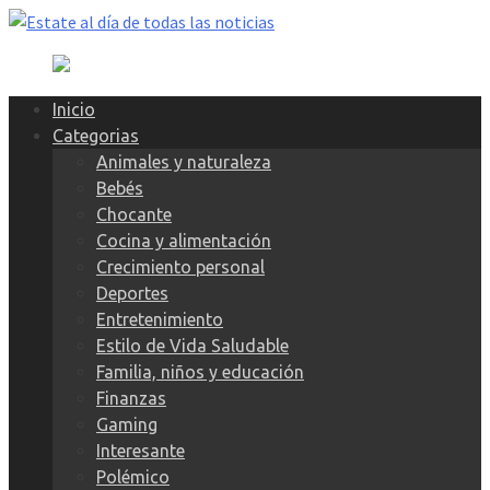
Skip
to
content
Inicio
Categorias
Animales y naturaleza
Bebés
Chocante
Cocina y alimentación
Crecimiento personal
Deportes
Entretenimiento
Estilo de Vida Saludable
Familia, niños y educación
Finanzas
Gaming
Interesante
Polémico