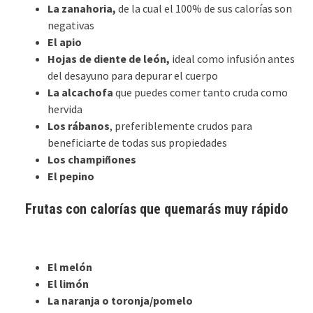
La zanahoria,
de la cual el 100% de sus calorías son
negativas
El apio
Hojas de diente de león,
ideal como infusión antes
del desayuno para depurar el cuerpo
La alcachofa
que puedes comer tanto cruda como
hervida
Los rábanos
, preferiblemente crudos para
beneficiarte de todas sus propiedades
Los champiñones
El pepino
Frutas con calorías que quemarás muy rápido
El melón
El limón
La naranja o toronja/pomelo