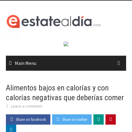
Skip
to
content
Main Menu
Alimentos bajos en calorías y con
calorías negativas que deberías comer
Leave a comment
Share on facebook
Share on twitter